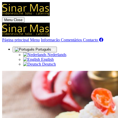
Menu
Close
(actual)
Página principal
Menu
Informação
Comentários
Contacto
Português
Nederlands
English
Deutsch