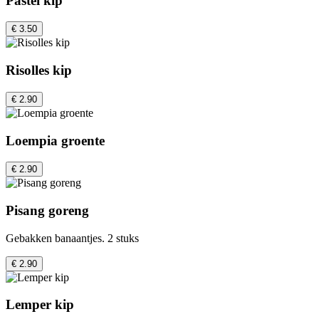
Pastei kip
€ 3.50
Risolles kip
€ 2.90
Loempia groente
€ 2.90
Pisang goreng
Gebakken banaantjes. 2 stuks
€ 2.90
Lemper kip