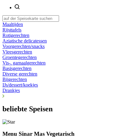
Maaltijden
Rijsttafels
Rotigerechten
Aziatische delicatessen
Voorgerechten/snacks
Vleesgerechten
Groentegerechten
Vis-. garnaalgerechten
Basisgerechten
Diverse gerechten
Bijgerechten
IJs/dessert/koekjes
Drankjes
beliebte Speisen
Menu Sinar Mas Vegetarisch