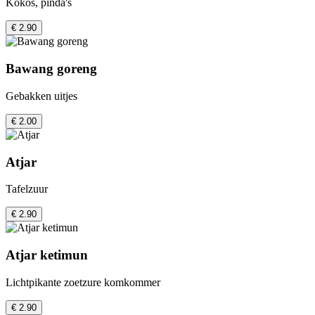
Kokos, pinda's
€ 2.90
Bawang goreng
Gebakken uitjes
€ 2.00
Atjar
Tafelzuur
€ 2.90
Atjar ketimun
Lichtpikante zoetzure komkommer
€ 2.90