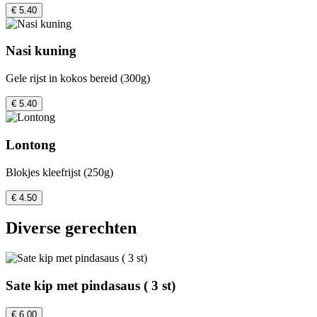
€ 5.40
Nasi kuning
Gele rijst in kokos bereid (300g)
€ 5.40
Lontong
Blokjes kleefrijst (250g)
€ 4.50
Diverse gerechten
Sate kip met pindasaus ( 3 st)
€ 6.00