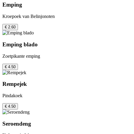
Emping
Kroepoek van Belinjonoten
€ 2.60
Emping blado
Zoetpikante emping
€ 4.50
Rempejek
Pindakoek
€ 4.50
Seroendeng