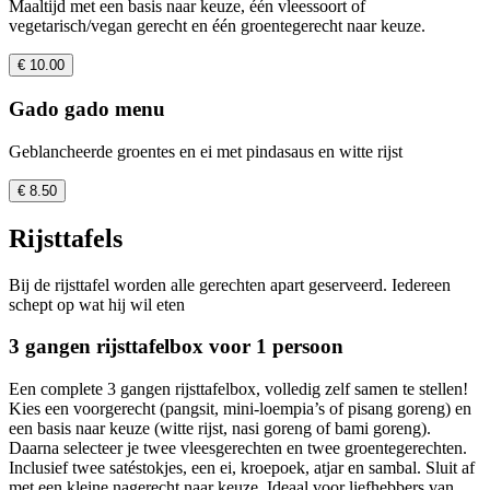
Maaltijd met een basis naar keuze, één vleessoort of
vegetarisch/vegan gerecht en één groentegerecht naar keuze.
€ 10.00
Gado gado menu
Geblancheerde groentes en ei met pindasaus en witte rijst
€ 8.50
Rijsttafels
Bij de rijsttafel worden alle gerechten apart geserveerd. Iedereen
schept op wat hij wil eten
3 gangen rijsttafelbox voor 1 persoon
Een complete 3 gangen rijsttafelbox, volledig zelf samen te stellen!
Kies een voorgerecht (pangsit, mini-loempia’s of pisang goreng) en
een basis naar keuze (witte rijst, nasi goreng of bami goreng).
Daarna selecteer je twee vleesgerechten en twee groentegerechten.
Inclusief twee satéstokjes, een ei, kroepoek, atjar en sambal. Sluit af
met een kleine nagerecht naar keuze. Ideaal voor liefhebbers van