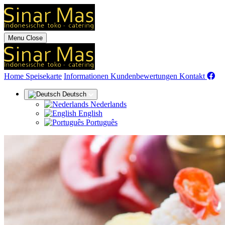
Menu
Close
(aktuell)
Home
Speisekarte
Informationen
Kundenbewertungen
Kontakt
Deutsch
Nederlands
English
Português